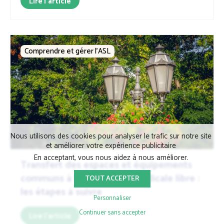
Lire l'article
Comprendre et gérer l’ASL
Nous utilisons des cookies pour analyser le trafic sur notre site
et améliorer votre expérience publicitaire
En acceptant, vous nous aidez à nous améliorer.
Transfert des espaces et équipements
communs à l'association syndicale libre :
TOUT ACCEPTER
les étapes à suivre
Personnaliser
Continuer sans accepter
Lire l'article