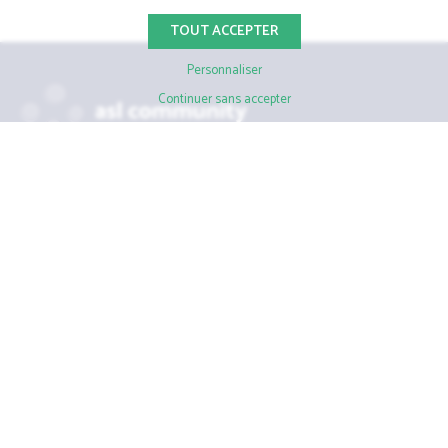
TOUT ACCEPTER
Personnaliser
Continuer sans accepter
39 Avenue du château d'Eau, 33700 Mérignac
05 56 48 68 45
Tél.
Qui sommes-nous ?
Accompagnement pour les aménageurs
Fonctionnalités aménageurs
Suivez-nous
Mentions légales
Politique de confidentialité
Conditions générales d'utilisation
Gestion des cookies
@ asl community
2026