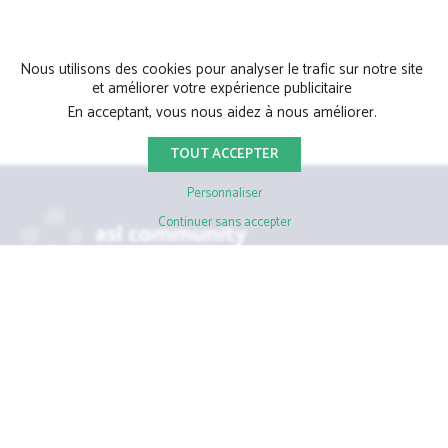
Nous utilisons des cookies pour analyser le trafic sur notre site
et améliorer votre expérience publicitaire
En acceptant, vous nous aidez à nous améliorer.
TOUT ACCEPTER
Personnaliser
Continuer sans accepter
39 Avenue du château d'Eau, 33700 Mérignac
05 56 48 68 45
Tél.
Qui sommes-nous ?
Accompagnement pour les aménageurs
Fonctionnalités aménageurs