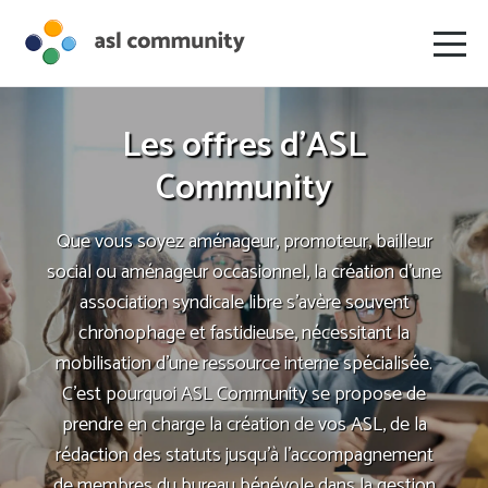
Les offres d'ASL
Community
Que vous soyez aménageur, promoteur, bailleur
social ou aménageur occasionnel, la création d’une
association syndicale libre s’avère souvent
chronophage et fastidieuse, nécessitant la
mobilisation d’une ressource interne spécialisée.
C’est pourquoi ASL Community se propose de
prendre en charge la création de vos ASL, de la
rédaction des statuts jusqu’à l’accompagnement
de membres du bureau bénévole dans la gestion