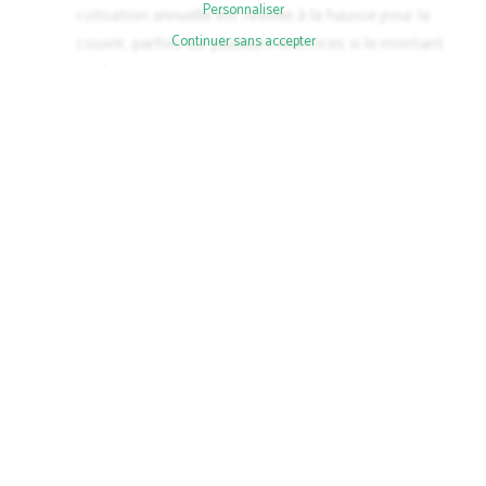
Personnaliser
cotisation annuelle est révisée à la hausse pour la
couvrir, parfois sur plusieurs exercices si le montant
Continuer sans accepter
est important.
Le choix entre ces deux options dépend de l'urgence de la
dépense, du montant en jeu, et de la situation financière des
colotis. Dans tous les cas, la décision relève de l'assemblée
générale, dans les conditions prévues par les statuts de l'ASL.