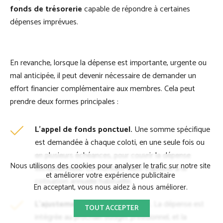
fonds de trésorerie
capable de répondre à certaines
dépenses imprévues.
En revanche, lorsque la dépense est importante, urgente ou
mal anticipée, il peut devenir nécessaire de demander un
effort financier complémentaire aux membres. Cela peut
prendre deux formes principales :
L'appel de fonds ponctuel.
Une somme spécifique
est demandée à chaque coloti, en une seule fois ou
en plusieurs échéances, pour couvrir la dépense
Nous utilisons des cookies pour analyser le trafic sur notre site
exceptionnelle. Ce montant vient s'ajouter à la
et améliorer votre expérience publicitaire
cotisation annuelle habituelle.
En acceptant, vous nous aidez à nous améliorer.
L'ajustement du budget à venir.
La dépense est
TOUT ACCEPTER
intégrée au prochain budget prévisionnel, et la