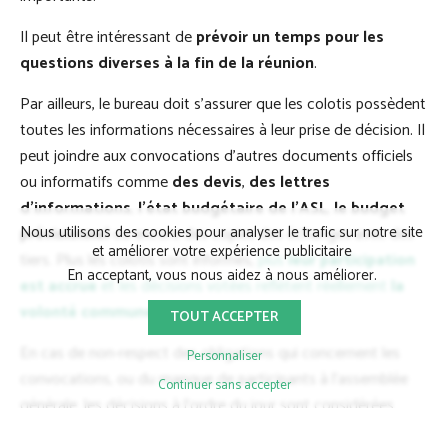
Il peut être intéressant de
prévoir un temps pour les
questions diverses à la fin de la réunion
.
Par ailleurs, le bureau doit s’assurer que les colotis possèdent
toutes les informations nécessaires à leur prise de décision. Il
peut joindre aux convocations d’autres documents officiels
ou informatifs comme
des devis
,
des lettres
d’informations
,
l’état budgétaire de l’ASL
,
le budget
Nous utilisons des cookies pour analyser le trafic sur notre site
prévisionnel
ou encore des copies des échanges avec des
et améliorer votre expérience publicitaire
tiers. Plus les colotis sont informés,
plus
leur participation
En acceptant, vous nous aidez à nous améliorer.
est accrue
et les décisions votées reflètent réellement
la
volonté commune des propriétaires
.
TOUT ACCEPTER
En cas de non-respect des obligations qui concernent les
Personnaliser
convocations, ou du manque de participants à l’assemblée
Continuer sans accepter
générale, les décisions à l’ordre du jour sont considérées
comme
invalides juridiquement
et peuvent donc être