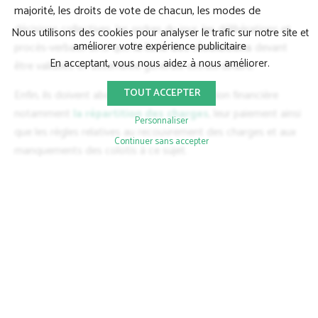
majorité, les droits de vote de chacun, les modes de
décisions collectives, les ordres du jour, les délibérations et
Nous utilisons des cookies pour analyser le trafic sur notre site et
améliorer votre expérience publicitaire
procès-verbaux ainsi que
la liste des résolutions
devant
En acceptant, vous nous aidez à nous améliorer.
être validées en assemblée générale extraordinaire.
TOUT ACCEPTER
Enfin, ils doivent aborder les règles de gestion financière
notamment
la répartition des charges
, leur paiement ainsi
Personnaliser
que les règles relatives au recouvrement des charges et aux
Continuer sans accepter
manquements des colotis à ce sujet.