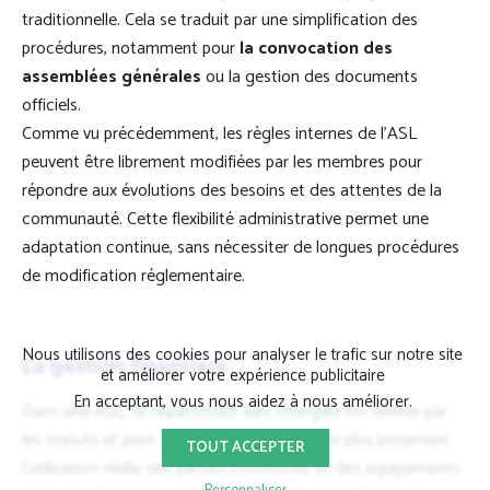
traditionnelle. Cela se traduit par une simplification des
procédures, notamment pour
la convocation des
assemblées générales
ou la gestion des documents
officiels.
Comme vu précédemment, les règles internes de l'ASL
peuvent être librement modifiées par les membres pour
répondre aux évolutions des besoins et des attentes de la
communauté. Cette flexibilité administrative permet une
adaptation continue, sans nécessiter de longues procédures
de modification réglementaire.
Nous utilisons des cookies pour analyser le trafic sur notre site
La gestion financière
et améliorer votre expérience publicitaire
En acceptant, vous nous aidez à nous améliorer.
Dans une ASL,
la répartition des charges
est définie par
les statuts et peut être ajustée pour refléter plus justement
TOUT ACCEPTER
l’utilisation réelle des parties communes et des équipements