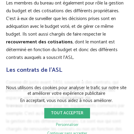
Les membres du bureau ont également pour rôle la gestion
du budget et des cotisations des différents propriétaires.
C’est à eux de surveiller que les décisions prises sont en
adéquation avec le budget voté, et de gérer ce même
budget. Ils sont aussi chargés de faire respecter le
recouvrement des cotisations
, dont le montant est
déterminé en fonction du budget et donc des différents
contrats auxquels a souscrit l’ASL.
Les contrats de l’ASL
Comme dit juste avant, l’ASL souscrit à des contrats, qui
Nous utilisons des cookies pour analyser le trafic sur notre site
peuvent être concernant les assurances, l’entretien des
et améliorer votre expérience publicitaire
espaces verts ou encore la
réalisation de
En acceptant, vous nous aidez à nous améliorer.
travaux
d’amélioration pour les équipements communs par
exemple. C’est au bureau qu’est donnée la responsabilité de
TOUT ACCEPTER
la gestion de ces différents contrats. Ce sont eux qui sont
Personnaliser
chargés de renouveler les contrats ou non en fonction des
Continuer sans accepter