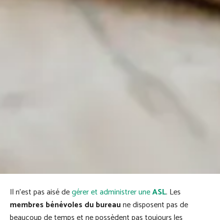
Il n’est pas aisé de
gérer et administrer une
ASL
. Les
membres bénévoles du bureau
ne disposent pas de
beaucoup de temps et ne possèdent pas toujours les