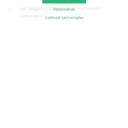
Les obligations légales des ASL en matière
Personnaliser
d’assurance
Continuer sans accepter
Les couvertures essentielles : obligatoires ou
fortement recommandées ?
Des exemples concrets pour mieux identifier et
prévenir les risques
Un temps d’échange pour répondre à toutes les
questions