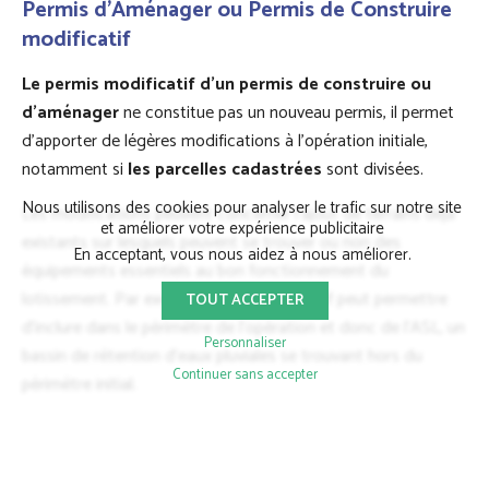
Permis d'Aménager ou Permis de Construire
modificatif
Le permis modificatif d’un permis de construire ou
d’aménager
ne constitue pas un nouveau permis, il permet
d’apporter de légères modifications à l’opération initiale,
notamment si
les parcelles cadastrées
sont divisées.
Nous utilisons des cookies pour analyser le trafic sur notre site
Les modifications peuvent concerner l’ajout de terrains déjà
et améliorer votre expérience publicitaire
existants sur lesquels peuvent se trouver ou non des
En acceptant, vous nous aidez à nous améliorer.
équipements essentiels au bon fonctionnement du
lotissement. Par exemple, le PA modificatif peut permettre
TOUT ACCEPTER
d’inclure dans le périmètre de l’opération et donc de l’ASL, un
Personnaliser
bassin de rétention d’eaux pluviales se trouvant hors du
Continuer sans accepter
périmètre initial.
On peut également créer des espaces supplémentaires dans
le lotissement qui n’étaient pas prévus dans le permis
d’aménager initial, comme un chemin piéton par exemple.