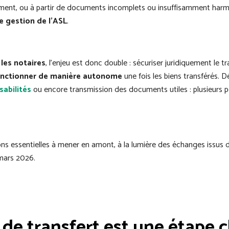
vement, ou à partir de documents incomplets ou insuffisamment har
re gestion de l’ASL
.
r
les notaires
, l’enjeu est donc double : sécuriser juridiquement le tr
fonctionner de manière autonome
une fois les biens transférés. D
sabilités
ou encore transmission des documents utiles : plusieurs po
tions essentielles à mener en amont, à la lumière des échanges issus
 mars 2026.
 de transfert est une étape c