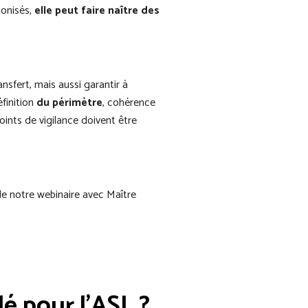
monisés,
elle peut faire naître des
ansfert, mais aussi garantir à
éfinition
du périmètre
, cohérence
ints de vigilance doivent être
 de notre webinaire avec Maître
lé pour l’ASL ?