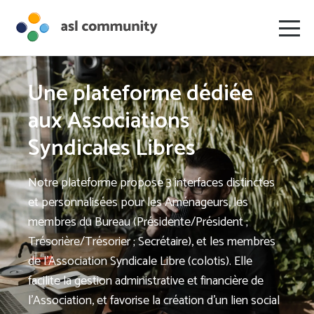
Une plateforme dédiée
aux Associations
Syndicales Libres
Notre plateforme propose 3 interfaces distinctes
et personnalisées pour les Aménageurs, les
membres du Bureau (Présidente/Président ;
Trésorière/Trésorier ; Secrétaire), et les membres
de l’Association Syndicale Libre (colotis). Elle
facilite la gestion administrative et financière de
l’Association, et favorise la création d’un lien social